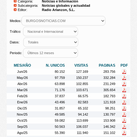
Categoria:
Noticias e Información
Subcategoria:
Noticias globales y actualidad
Editor:
Radio Arlanzon, S.L.
Medios:
Tráfico:
Datos:
Periodo:
MES/AÑO
N. UNICOS
VISITAS
PAGINAS
PDF
Jun/26
80.152
127.169
283.756
May/26
97.759
150.237
332.284
Abr/26
63.898
102.855
231.249
Mar/26
71.176
103.671
305.654
Feb/26
37.837
66.575
182.793
Ene/26
43.496
82.583
121.918
Dic/25
31.857
65.102
98.251
Nov/25
49.585
94.142
130.797
Oct/25
59.082
113.699
153.908
Sep/25
50.563
106.037
146.342
Ago/25
55.390
111.940
151.102