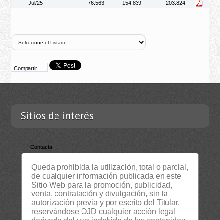
Jul/25
76.563
154.839
203.824
Compartir
Sitios de interés
Contacta
Empresa
Queda prohibida la utilización, total o parcial,
Lista Certificados
de cualquier información publicada en este
Sitio Web para la promoción, publicidad,
RSS
venta, contratación y divulgación, sin la
autorización previa y por escrito del Titular,
Servicios
reservándose OJD cualquier acción legal
Suscripción Newsletter