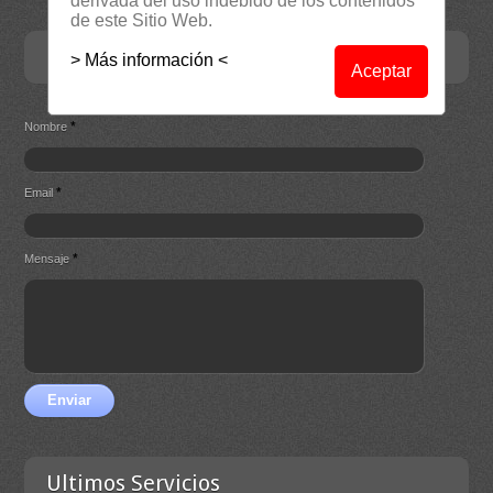
derivada del uso indebido de los contenidos
de este Sitio Web.
Contacta
> Más información <
Aceptar
*
Nombre
*
Email
*
Mensaje
Enviar
Ultimos Servicios