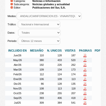
Categoria:
Noticias e Información
Subcategoria:
Noticias globales y actualidad
Editor:
Publicaciones del Sur, S.A.
Medios:
Tráfico:
Datos:
Periodo:
INCLUIDO EN
MES/AÑO
N. UNICOS
VISITAS
PAGINAS
PDF
Jun/26
110
128
187
May/26
380
433
520
Abr/26
192
226
262
Mar/26
109
134
173
Feb/26
112
124
174
Ene/26
106
109
113
Dic/25
86
128
135
Nov/25
108
113
118
Oct/25
238
255
207
Sep/25
393
406
418
Jul/25
309
384
541