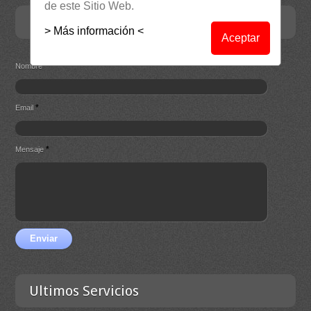
de este Sitio Web.
Contacta
> Más información <
Aceptar
*
Nombre
*
Email
*
Mensaje
Enviar
Ultimos Servicios