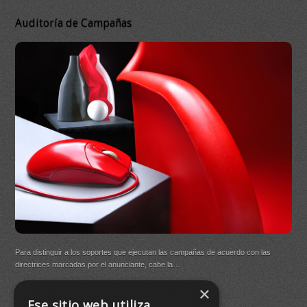
Auditoría de Campañas
DB 
Ma
On
DB Q
Para distinguir a los soportes que ejecutan las campañas de acuerdo con las
(New
directrices marcadas por el anunciante, cabe la…
×
Buen
Ese sitio web utiliza