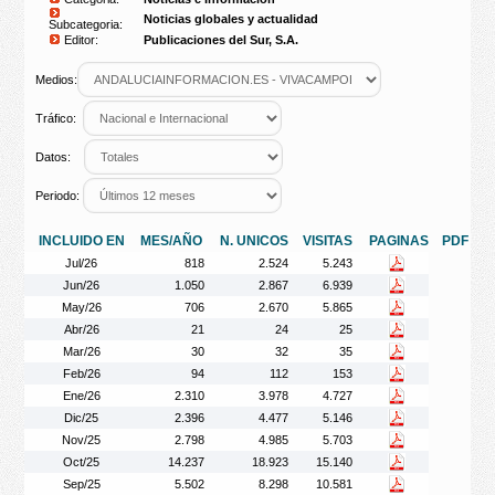
Noticias globales y actualidad
Subcategoria:
Editor:
Publicaciones del Sur, S.A.
Medios:
Tráfico:
Datos:
Periodo:
INCLUIDO EN
MES/AÑO
N. UNICOS
VISITAS
PAGINAS
PDF
Jul/26
818
2.524
5.243
Jun/26
1.050
2.867
6.939
May/26
706
2.670
5.865
Abr/26
21
24
25
Mar/26
30
32
35
Feb/26
94
112
153
Ene/26
2.310
3.978
4.727
Dic/25
2.396
4.477
5.146
Nov/25
2.798
4.985
5.703
Oct/25
14.237
18.923
15.140
Sep/25
5.502
8.298
10.581