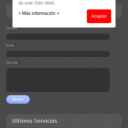
de este Sitio Web.
Contacta
> Más información <
Aceptar
*
Nombre
*
Email
*
Mensaje
Enviar
Ultimos Servicios