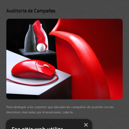
Auditoría de Campañas
DB 
Ma
On
DB Q
Para distinguir a los soportes que ejecutan las campañas de acuerdo con las
(New
directrices marcadas por el anunciante, cabe la…
×
Buen