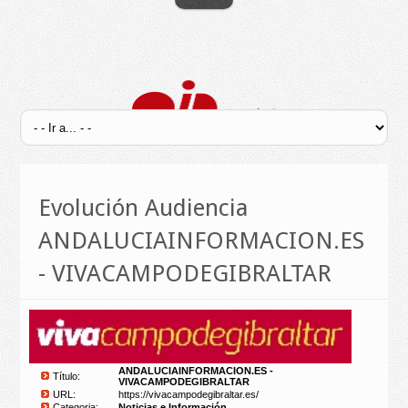
Evolución Audiencia
ANDALUCIAINFORMACION.ES
- VIVACAMPODEGIBRALTAR
ANDALUCIAINFORMACION.ES -
Título:
VIVACAMPODEGIBRALTAR
URL:
https://vivacampodegibraltar.es/
Categoria:
Noticias e Información